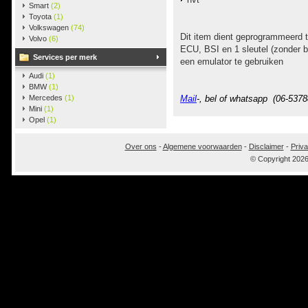
Smart
(2)
Toyota
(1)
Volkswagen
(74)
Dit item dient geprogrammeerd t
Volvo
(6)
ECU, BSI en 1 sleutel (zonder 
Services per merk
een emulator te gebruiken
Audi
(1)
BMW
(1)
Mercedes
(1)
Mail
-, bel of whatsapp (06-5378
Mini
(1)
Opel
(1)
Over ons
-
Algemene voorwaarden
-
Disclaimer
-
Priva
© Copyright 202