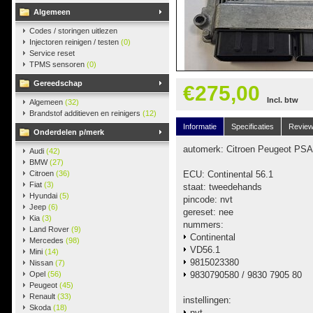
Algemeen
Codes / storingen uitlezen
Injectoren reinigen / testen
(0)
Service reset
TPMS sensoren
(0)
Gereedschap
€275,00
Incl. btw
Algemeen
(32)
Brandstof additieven en reinigers
(12)
Informatie
Specificaties
Revie
Onderdelen p/merk
automerk: Citroen Peugeot PSA
Audi
(42)
BMW
(27)
Citroen
(36)
ECU: Continental 56.1
Fiat
(3)
staat: tweedehands
Hyundai
(5)
pincode: nvt
Jeep
(6)
gereset: nee
Kia
(3)
nummers:
Land Rover
(9)
Continental
Mercedes
(98)
VD56.1
Mini
(14)
9815023380
Nissan
(7)
Opel
(56)
9830790580 / 9830 7905 80
Peugeot
(45)
Renault
(33)
instellingen:
Skoda
(18)
nvt