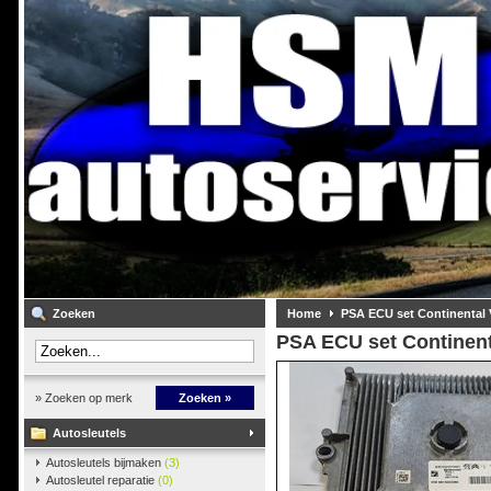
Zoeken
Home
PSA ECU set Continental 
PSA ECU set Continent
» Zoeken op merk
Zoeken »
Autosleutels
Autosleutels bijmaken
(3)
Autosleutel reparatie
(0)