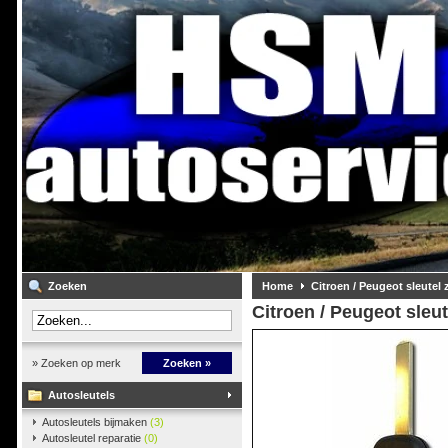
Zoeken
Home
Citroen / Peugeot sleutel
Citroen / Peugeot sleu
» Zoeken op merk
Zoeken »
Autosleutels
Autosleutels bijmaken
(3)
Autosleutel reparatie
(0)