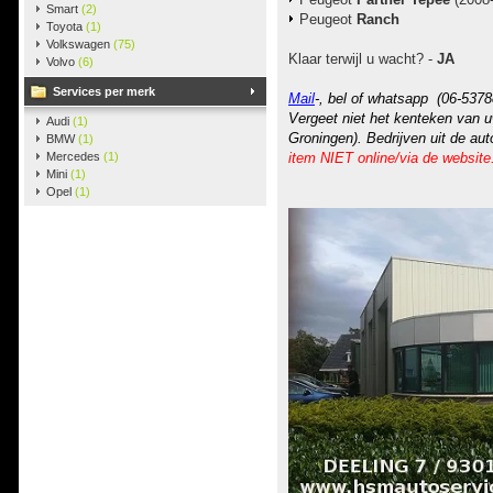
Smart
(2)
Peugeot
Ranch
Toyota
(1)
Volkswagen
(75)
Klaar terwijl u wacht? -
JA
Volvo
(6)
Services per merk
Mail
-, bel of whatsapp (06-5378
Vergeet niet het kenteken van u
Audi
(1)
Groningen). Bedrijven uit de au
BMW
(1)
Mercedes
(1)
item NIET online/via de website
Mini
(1)
Opel
(1)