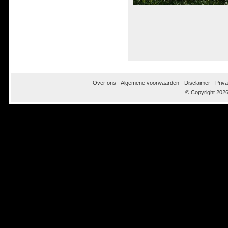
Over ons
-
Algemene voorwaarden
-
Disclaimer
-
Priva
© Copyright 202