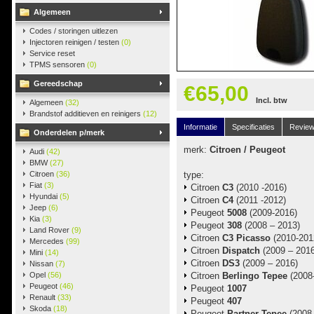
Algemeen
Codes / storingen uitlezen
Injectoren reinigen / testen
(0)
Service reset
TPMS sensoren
(0)
Gereedschap
€65,00
Incl. btw
Algemeen
(32)
Brandstof additieven en reinigers
(12)
Informatie
Specificaties
Revie
Onderdelen p/merk
merk:
Citroen / Peugeot
Audi
(42)
BMW
(27)
Citroen
(36)
type:
Fiat
(3)
Citroen
C3
(2010 -2016)
Hyundai
(5)
Citroen
C4
(2011 -2012)
Jeep
(6)
Peugeot
5008
(2009-2016)
Kia
(3)
Peugeot
308
(2008 – 2013)
Land Rover
(9)
Citroen
C3 Picasso
(2010-201
Mercedes
(99)
Citroen
Dispatch
(2009 – 2016
Mini
(14)
Citroen
DS3
(2009 – 2016)
Nissan
(7)
Opel
(56)
Citroen
Berlingo Tepee
(2008
Peugeot
(46)
Peugeot
1007
Renault
(33)
Peugeot
407
Skoda
(18)
Peugeot
Partner Tepee
(2008