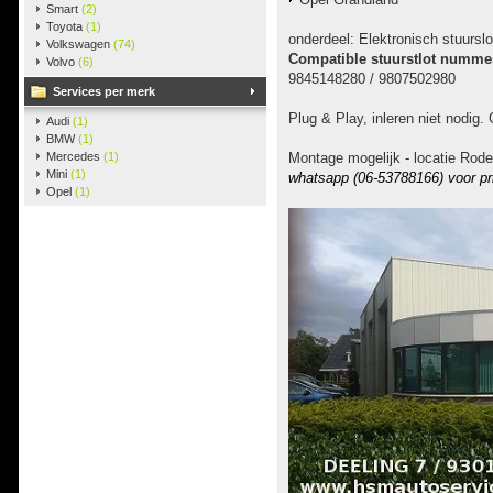
Smart
(2)
Toyota
(1)
onderdeel: Elektronisch stuurslo
Volkswagen
(74)
Compatible stuurstlot numme
Volvo
(6)
9845148280 / 9807502980
Services per merk
Plug & Play, inleren niet nodig. 
Audi
(1)
BMW
(1)
Mercedes
(1)
Montage mogelijk - locatie Rode
Mini
(1)
whatsapp (06-53788166) voor pr
Opel
(1)