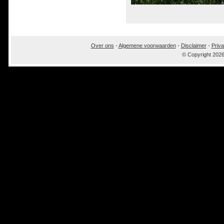
Over ons
-
Algemene voorwaarden
-
Disclaimer
-
Priva
© Copyright 202