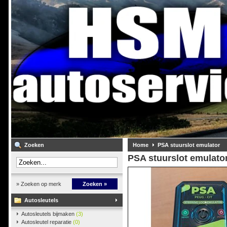
Zoeken
Home
PSA stuurslot emulator
PSA stuurslot emulato
» Zoeken op merk
Zoeken »
Autosleutels
Autosleutels bijmaken
(3)
Autosleutel reparatie
(0)