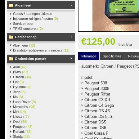
Algemeen
Codes / storingen uitlezen
Injectoren reinigen / testen
(0)
Service reset
TPMS sensoren
(0)
Gereedschap
€125,00
Incl. btw
Algemeen
(32)
Brandstof additieven en reinigers
(12)
Informatie
Specificaties
Revie
Onderdelen p/merk
automerk: Citroen / Peugeot (P
Audi
(42)
BMW
(27)
Citroen
(36)
model:
Fiat
(3)
Peugeot 508
Hyundai
(5)
Peugeot 3008
Jeep
(6)
Peugeot Rifter
Kia
(3)
Citroen C3-XR
Land Rover
(9)
Citroen C4 Sega
Mercedes
(98)
Citroen DS 4S
Mini
(14)
Citroen DS 5LS
Nissan
(7)
Opel
(56)
Citroen DS5
Peugeot
(45)
Citroen DS6
Renault
(33)
Opel Corsa F
Skoda
(18)
Opel Grandland