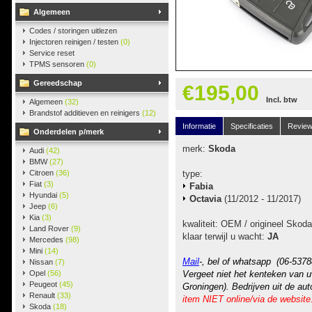
Algemeen
Codes / storingen uitlezen
Injectoren reinigen / testen
(0)
Service reset
TPMS sensoren
(0)
Gereedschap
€195,00
Incl. btw
Algemeen
(32)
Brandstof additieven en reinigers
(12)
Informatie
Specificaties
Revie
Onderdelen p/merk
merk:
Skoda
Audi
(42)
BMW
(27)
Citroen
(36)
type:
Fiat
(3)
Fabia
Hyundai
(5)
Octavia
(11/2012 - 11/2017)
Jeep
(6)
Kia
(3)
kwaliteit: OEM / origineel Skoda
Land Rover
(9)
klaar terwijl u wacht:
JA
Mercedes
(98)
Mini
(14)
Mail
-, bel of whatsapp (06-5378
Nissan
(7)
Opel
(56)
Vergeet niet het kenteken van u
Peugeot
(45)
Groningen). Bedrijven uit de au
Renault
(33)
item NIET online/via de website
Skoda
(18)