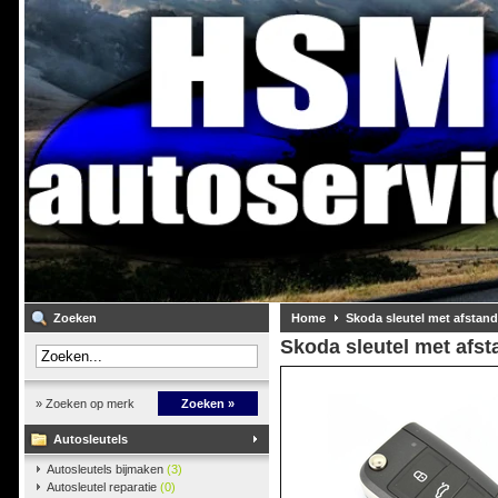
Zoeken
Home
Skoda sleutel met afstan
Skoda sleutel met afs
» Zoeken op merk
Zoeken »
Autosleutels
Autosleutels bijmaken
(3)
Autosleutel reparatie
(0)