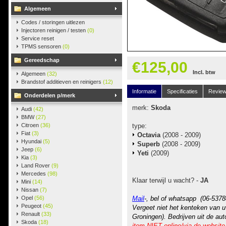
Algemeen
Codes / storingen uitlezen
Injectoren reinigen / testen
(0)
Service reset
TPMS sensoren
(0)
Gereedschap
€125,00
Incl. btw
Algemeen
(32)
Brandstof additieven en reinigers
(12)
Informatie
Specificaties
Revie
Onderdelen p/merk
merk:
Skoda
Audi
(42)
BMW
(27)
Citroen
(36)
type:
Fiat
(3)
Octavia
(2008 - 2009)
Hyundai
(5)
Superb
(2008 - 2009)
Jeep
(6)
Yeti
(2009)
Kia
(3)
Land Rover
(9)
Mercedes
(98)
Klaar terwijl u wacht? -
JA
Mini
(14)
Nissan
(7)
Opel
(56)
Mail
-, bel of whatsapp (06-5378
Peugeot
(45)
Vergeet niet het kenteken van u
Renault
(33)
Groningen). Bedrijven uit de au
Skoda
(18)
item NIET online/via de website