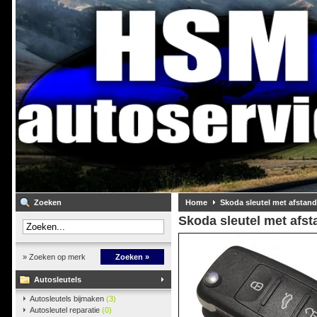
Zoeken
Home
Skoda sleutel met afstan
Skoda sleutel met afs
» Zoeken op merk
Zoeken »
Autosleutels
Autosleutels bijmaken
(3)
Autosleutel reparatie
(0)