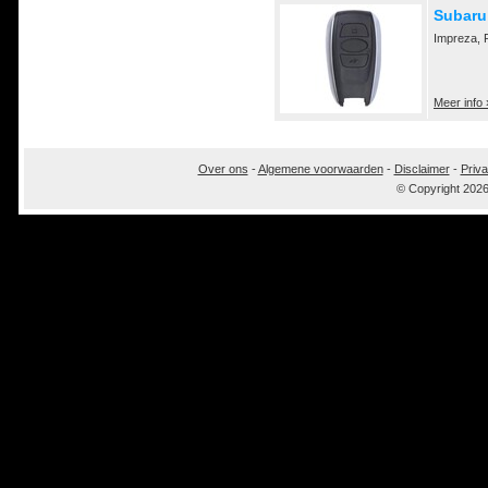
Subaru
Impreza, 
Meer info 
Over ons
-
Algemene voorwaarden
-
Disclaimer
-
Priva
© Copyright 202