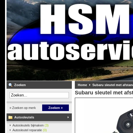
Zoeken
Home
Subaru sleutel met afsta
Subaru sleutel met af
» Zoeken op merk
Zoeken »
Autosleutels
Autosleutels bijmaken
(3)
Autosleutel reparatie
(0)