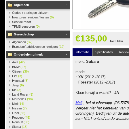
Algemeen
Codes / storingen uitlezen
Injectoren reinigen / testen
(0)
Service reset
TPMS sensoren
(0)
Gereedschap
€135,00
Incl. btw
Algemeen
(32)
Brandstof additieven en reinigers
(12)
Informatie
Specificaties
Revie
Onderdelen p/merk
merk:
Subaru
Audi
(42)
BMW
(27)
Citroen
(36)
model:
Fiat
(3)
XV
(2012 -2017)
Hyundai
(5)
Forester
(2012 -2017)
Jeep
(6)
Kia
(3)
Klaar terwijl u wacht? -
JA
-
Land Rover
(9)
Mercedes
(98)
Mail
-, bel of whatsapp (06-5378
Mini
(14)
Vergeet niet het kenteken van u
Nissan
(7)
Opel
(56)
Groningen). Bedrijven uit de au
Peugeot
(45)
item NIET online/via de website
Renault
(33)
Skoda
(18)