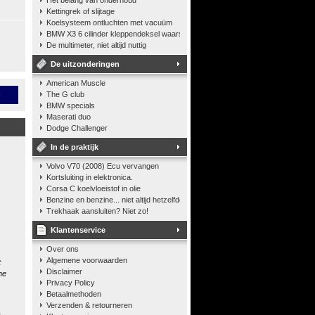
Het belang van onderhoud
Kettingrek of slijtage
Koelsysteem ontluchten met vacuüm
BMW X3 6 cilinder kleppendeksel waarshuwing
De multimeter, niet altijd nuttig
De uitzonderingen
American Muscle
n
The G club
BMW specials
Maserati duo
Dodge Challenger
In de praktijk
Volvo V70 (2008) Ecu vervangen
Kortsluiting in elektronica.
Corsa C koelvloeistof in olie
Benzine en benzine... niet altijd hetzelfde
Trekhaak aansluiten? Niet zo!
Klantenservice
Over ons
Algemene voorwaarden
t
Disclaimer
he
Privacy Policy
Betaalmethoden
Verzenden & retourneren