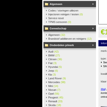
Algemeen
Codes / storingen uitlezen
Injectoren reinigen / testen
(0)
Service reset
TPMS sensoren
(0)
Gereedschap
€
Algemeen
(32)
Brandstof additieven en reinigers
(12)
Infor
Onderdelen p/merk
merk
Audi
(42)
BMW
(27)
type:
Citroen
(36)
Sw
Fiat
(3)
SX
Hyundai
(5)
Jeep
(6)
kwali
Kia
(3)
Land Rover
(9)
klaar
Mercedes
(98)
Mini
(14)
Mail
-
Nissan
(7)
kente
Opel
(56)
ontva
Peugeot
(45)
Renault
(33)
Skoda
(18)