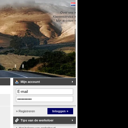
Over ons »
Klantenservice »
Mijn account »
Mijn account
» Registreren
Inloggen »
Tips van de werkvloer