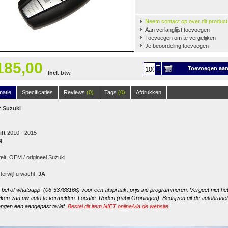
Neem contact op over dit product
Aan verlanglijst toevoegen
Toevoegen om te vergelijken
Je beoordeling toevoegen
185,00
Toevoegen aa
Incl. btw
winkelwagen
matie
Specificaties
Reviews
(0)
Tags
(0)
Afdrukken
:
Suzuki
ift
2010 - 2015
4
teit: OEM / origineel Suzuki
 terwijl u wacht:
JA
, bel of whatsapp (06-53788166) voor een afspraak, prijs inc programmeren. Vergeet niet he
ken van uw auto te vermelden. Locatie:
Roden
(nabij Groningen). Bedrijven uit de autobranc
ngen een aangepast tarief.
Bestel dit item NIET online/via de website.