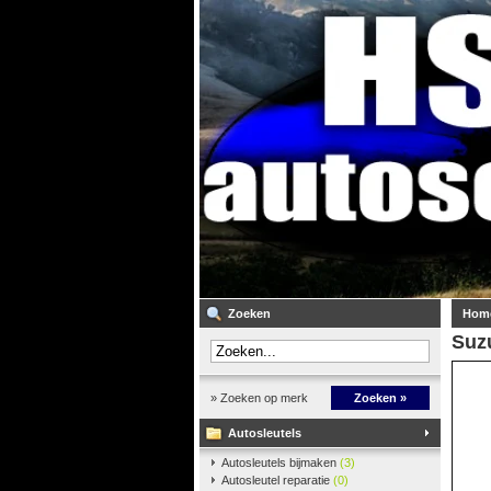
Zoeken
Hom
Suzu
» Zoeken op merk
Zoeken »
Autosleutels
Autosleutels bijmaken
(3)
Autosleutel reparatie
(0)