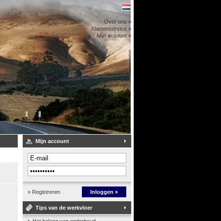
Over ons »
Klantenservice »
Mijn account »
Mijn account
» Registreren
Inloggen »
Tips van de werkvloer