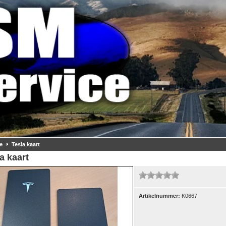
e
Tesla kaart
a kaart
Artikelnummer:
K0667