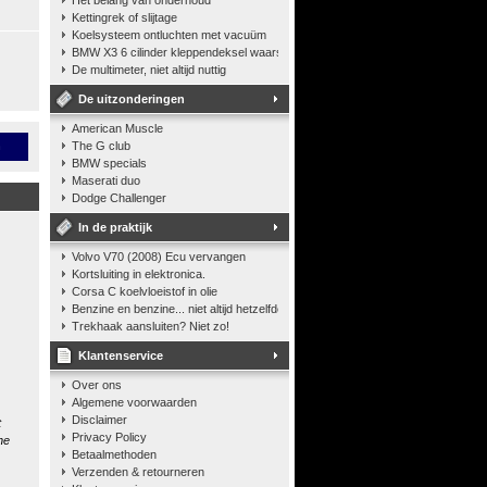
Het belang van onderhoud
Kettingrek of slijtage
Koelsysteem ontluchten met vacuüm
BMW X3 6 cilinder kleppendeksel waarshuwing
De multimeter, niet altijd nuttig
De uitzonderingen
American Muscle
n
The G club
BMW specials
Maserati duo
Dodge Challenger
In de praktijk
Volvo V70 (2008) Ecu vervangen
Kortsluiting in elektronica.
Corsa C koelvloeistof in olie
Benzine en benzine... niet altijd hetzelfde
Trekhaak aansluiten? Niet zo!
Klantenservice
Over ons
Algemene voorwaarden
Disclaimer
t
Privacy Policy
he
Betaalmethoden
Verzenden & retourneren