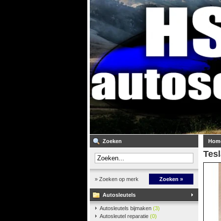
Zoeken
Hom
Tesl
» Zoeken op merk
Zoeken »
Autosleutels
Autosleutels bijmaken
(3)
Autosleutel reparatie
(0)