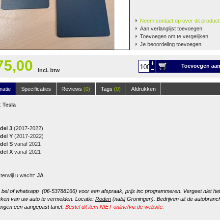
Neem contact op over dit product
Aan verlanglijst toevoegen
Toevoegen om te vergelijken
Je beoordeling toevoegen
75,00
Toevoegen aa
Incl. btw
winkelwagen
matie
Specificaties
Reviews
(0)
Tags
(0)
Afdrukken
:
Tesla
del 3
(2017-2022)
del Y
(2017-2022)
del S
vanaf 2021
del X
vanaf 2021
 terwijl u wacht:
JA
, bel of whatsapp (06-53788166) voor een afspraak, prijs inc programmeren. Vergeet niet he
ken van uw auto te vermelden. Locatie:
Roden
(nabij Groningen). Bedrijven uit de autobranc
ngen een aangepast tarief.
Bestel dit item NIET online/via de website.