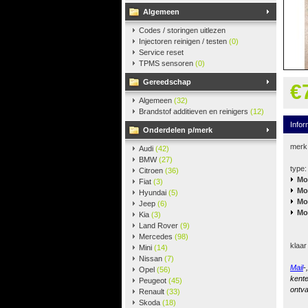
Algemeen
Codes / storingen uitlezen
Injectoren reinigen / testen
(0)
Service reset
TPMS sensoren
(0)
Gereedschap
€
Algemeen
(32)
Brandstof additieven en reinigers
(12)
Infor
Onderdelen p/merk
merk
Audi
(42)
BMW
(27)
type:
Citroen
(36)
Mo
Fiat
(3)
Mo
Hyundai
(5)
Mo
Jeep
(6)
Mo
Kia
(3)
Land Rover
(9)
Mercedes
(98)
klaar
Mini
(14)
Nissan
(7)
Mail
-
Opel
(56)
kente
Peugeot
(45)
ontva
Renault
(33)
Skoda
(18)