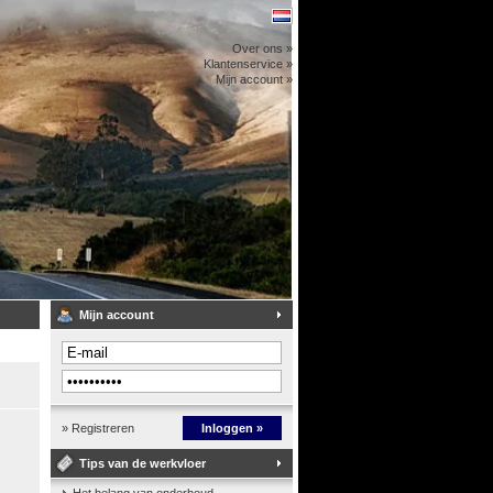
Over ons »
Klantenservice »
Mijn account »
Mijn account
» Registreren
Inloggen »
Tips van de werkvloer