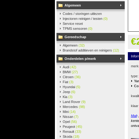
Algemeen
Codes / storingen uitlezen
Injectoren reinigen / testen
(0)
Service reset
TPMS sensoren
(0)
Gereedschap
€
Algemeen
(32)
Brandstof additieven en reinigers
(12)
Infor
Onderdelen p/merk
merk
Audi
(42)
BMW
(27)
type:
Citroen
(36)
Yar
Fiat
(3)
Co
Hyundai
(5)
Jeep
(6)
kwali
Kia
(3)
Land Rover
(9)
klaar
Mercedes
(98)
Mini
(14)
Mail
-
Nissan
(7)
kente
Opel
(56)
ontva
Peugeot
(45)
Renault
(33)
Skoda
(18)