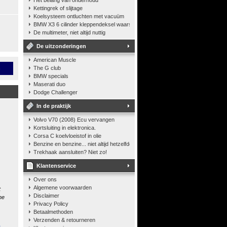
Het belang van onderhoud
Kettingrek of slijtage
Koelsysteem ontluchten met vacuüm
BMW X3 6 cilinder kleppendeksel waarshuwing
De multimeter, niet altijd nuttig
De uitzonderingen
American Muscle
n
The G club
BMW specials
Maserati duo
Dodge Challenger
In de praktijk
Volvo V70 (2008) Ecu vervangen
Kortsluiting in elektronica.
Corsa C koelvloeistof in olie
Benzine en benzine... niet altijd hetzelfde
Trekhaak aansluiten? Niet zo!
Klantenservice
Over ons
Algemene voorwaarden
t
Disclaimer
he
Privacy Policy
Betaalmethoden
Verzenden & retourneren