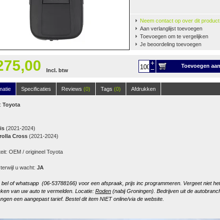
Neem contact op over dit product
Aan verlanglijst toevoegen
Toevoegen om te vergelijken
Je beoordeling toevoegen
275,00
Toevoegen aa
Incl. btw
winkelwagen
matie
Specificaties
Reviews
(0)
Tags
(0)
Afdrukken
:
Toyota
is
(2021-2024)
rolla Cross
(2021-2024)
teit: OEM / origineel Toyota
 terwijl u wacht:
JA
, bel of whatsapp (06-53788166) voor een afspraak, prijs inc programmeren. Vergeet niet he
ken van uw auto te vermelden. Locatie:
Roden
(nabij Groningen). Bedrijven uit de autobranc
ngen een aangepast tarief. Bestel dit item NIET online/via de website.