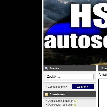
Zoeken
Hom
Niss
» Zoeken op merk
Zoeken »
Autosleutels
Autosleutels bijmaken
(3)
Autosleutel reparatie
(0)