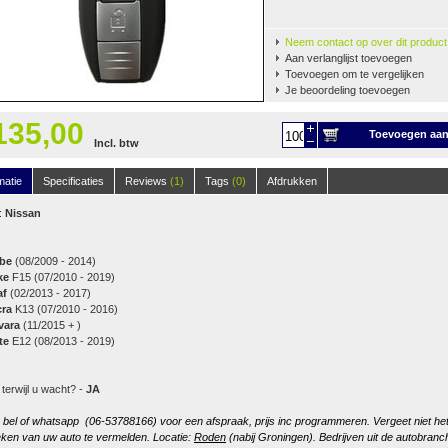
Neem contact op over dit product
Aan verlanglijst toevoegen
Toevoegen om te vergelijken
Je beoordeling toevoegen
135,00
Toevoegen aa
Incl. btw
winkelwagen
matie
Specificaties
Reviews
(1)
Tags
(0)
Afdrukken
:
Nissan
be
(08/2009 - 2014)
ke
F15 (07/2010 - 2019)
af
(02/2013 - 2017)
cra
K13 (07/2010 - 2016)
vara
(11/2015 + )
te
E12 (08/2013 - 2019)
 terwijl u wacht? -
JA
, bel of whatsapp (06-53788166) voor een afspraak, prijs inc programmeren. Vergeet niet he
ken van uw auto te vermelden. Locatie:
Roden
(nabij Groningen). Bedrijven uit de autobranc