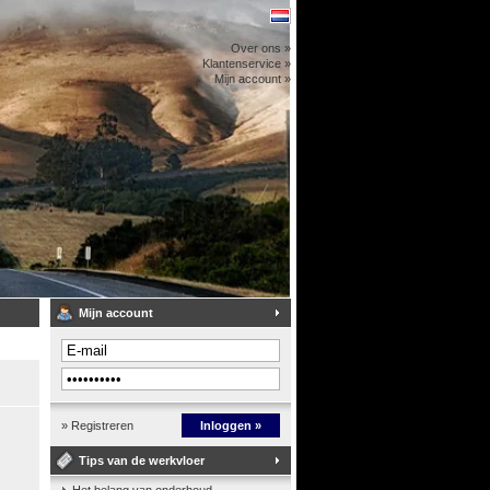
Over ons »
Klantenservice »
Mijn account »
Mijn account
» Registreren
Inloggen »
Tips van de werkvloer