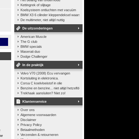
Het belang van onderhoud
Kettingrek of slijtage
Koelsysteem ontluchten met vacuüm
BMW X3 6 cilinder kleppendeksel waarshuwing
De multimeter, niet altijd nuttig
De uitzonderingen
American Muscle
n
The G club
BMW specials
Maserati duo
Dodge Challenger
In de praktijk
Volvo V70 (2008) Ecu vervangen
Kortsluiting in elektronica.
Corsa C koelvloeistof in olie
Benzine en benzine... niet altijd hetzelfde
Trekhaak aansluiten? Niet zo!
Klantenservice
Over ons
Algemene voorwaarden
Disclaimer
Privacy Policy
Betaalmethoden
t
Verzenden & retourneren
he