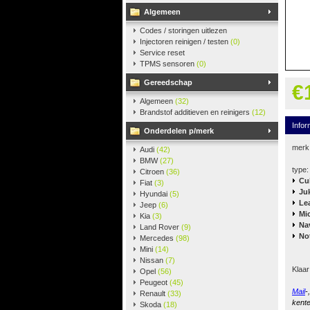
Algemeen
Codes / storingen uitlezen
Injectoren reinigen / testen
(0)
Service reset
TPMS sensoren
(0)
Gereedschap
€
Algemeen
(32)
Brandstof additieven en reinigers
(12)
Infor
Onderdelen p/merk
merk
Audi
(42)
BMW
(27)
type:
Citroen
(36)
Cu
Fiat
(3)
Ju
Hyundai
(5)
Le
Jeep
(6)
Mi
Kia
(3)
Na
Land Rover
(9)
No
Mercedes
(98)
Mini
(14)
Nissan
(7)
Klaar
Opel
(56)
Peugeot
(45)
Mail
-
Renault
(33)
kente
Skoda
(18)