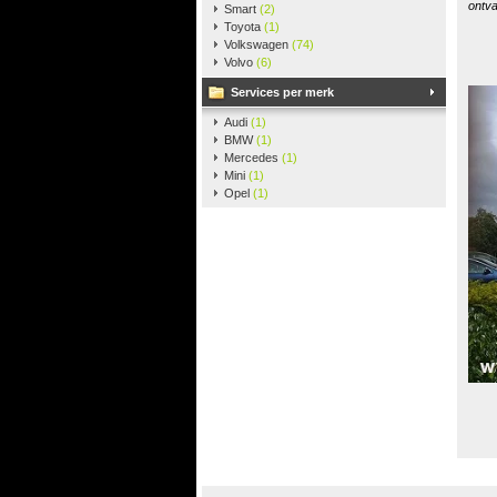
ontva
Smart
(2)
Toyota
(1)
Volkswagen
(74)
Volvo
(6)
Services per merk
Audi
(1)
BMW
(1)
Mercedes
(1)
Mini
(1)
Opel
(1)