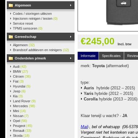
Algemeen
Codes / storingen uitlezen
Injectoren reinigen / testen
(0)
Service reset
TPMS sensoren
(0)
Gereedschap
€245,00
Incl. btw
Algemeen
(32)
Brandstof additieven en reinigers
(12)
Informatie
Specificaties
Revie
Onderdelen p/merk
merk:
Toyota
(aftermarket)
Audi
(42)
BMW
(27)
Citroen
(36)
Fiat
(3)
type:
Hyundai
(5)
Auris
hybride (2012 – 2015)
Jeep
(6)
Yaris
hybride (2012 – 2015)
Kia
(3)
Corolla
hybride (2013 – 2016)
Land Rover
(9)
Mercedes
(98)
Mini
(14)
Klaar terwijl u wacht? -
JA
Nissan
(7)
Opel
(56)
Peugeot
(45)
Mail
-, bel of whatsapp (06-5378
Renault
(33)
Vergeet niet het kenteken van u
Skoda
(18)
Groningen). Bedrijven uit de au