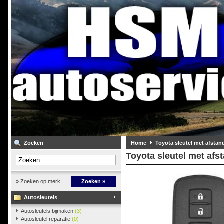
Zoeken
Home
Toyota sleutel met afsta
Toyota sleutel met af
» Zoeken op merk
Zoeken »
Autosleutels
Autosleutels bijmaken
(3)
Autosleutel reparatie
(0)