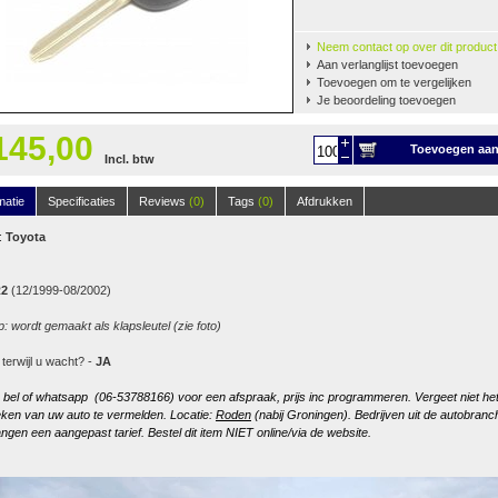
Neem contact op over dit product
Aan verlanglijst toevoegen
Toevoegen om te vergelijken
Je beoordeling toevoegen
145,00
Toevoegen aa
Incl. btw
winkelwagen
matie
Specificaties
Reviews
(0)
Tags
(0)
Afdrukken
:
Toyota
2
(12/1999-08/2002)
p: wordt gemaakt als klapsleutel (zie foto)
 terwijl u wacht? -
JA
, bel of whatsapp (06-53788166) voor een afspraak, prijs inc programmeren. Vergeet niet he
ken van uw auto te vermelden. Locatie:
Roden
(nabij Groningen). Bedrijven uit de autobranc
ngen een aangepast tarief. Bestel dit item NIET online/via de website.