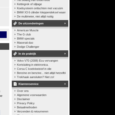
Het belang van onderhoud
Kettingrek of slijtage
Koelsysteem ontluchten met vacuüm
BMW X3 6 cilinder kleppendeksel waarshuwing
De multimeter, niet altijd nuttig
De uitzonderingen
American Muscle
n
The G club
BMW specials
Maserati duo
Dodge Challenger
In de praktijk
Volvo V70 (2008) Ecu vervangen
Kortsluiting in elektronica.
Corsa C koelvloeistof in olie
Benzine en benzine... niet altijd hetzelfde
Trekhaak aansluiten? Niet zo!
Klantenservice
Over ons
t
Algemene voorwaarden
he
Disclaimer
Privacy Policy
Betaalmethoden
Verzenden & retourneren