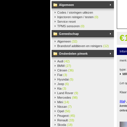
Algemeen
Codes / storingen uitlezen
Injectoren reinigen / testen
(0)
Service reset
TPMS sensoren
(0)
Gereedschap
€
Algemeen
(32)
Brandstof additieven en reinigers
(12)
Infor
Onderdelen p/merk
merk
Audi
(42)
BMW
(27)
type:
Citroen
(36)
MR
Fiat
(3)
Hyundai
(5)
Let o
Jeep
(6)
Kia
(3)
Klaar
Land Rover
(9)
Mercedes
(98)
Mail
-
Mini
(14)
kente
Nissan
(7)
ontva
Opel
(56)
Peugeot
(45)
Renault
(33)
Skoda
(18)