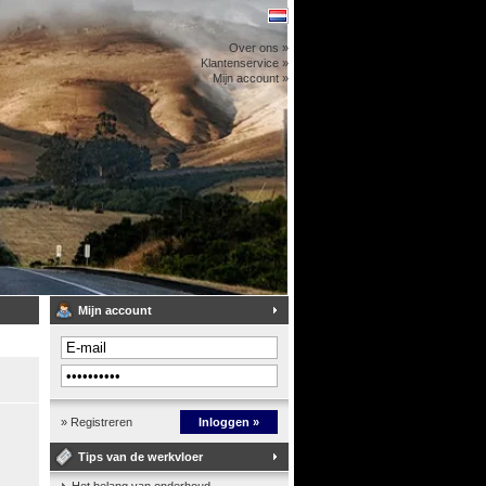
Over ons »
Klantenservice »
Mijn account »
Mijn account
» Registreren
Inloggen »
Tips van de werkvloer