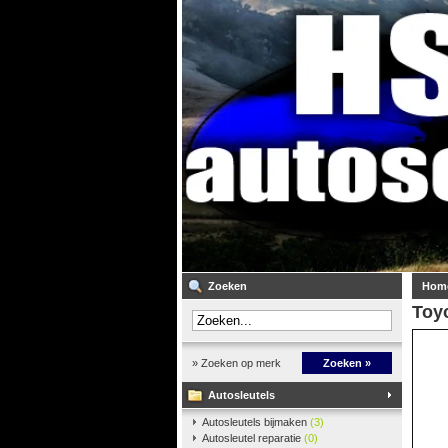
Zoeken
Hom
Toyo
» Zoeken op merk
Zoeken »
Autosleutels
Autosleutels bijmaken
(3)
Autosleutel reparatie
(0)