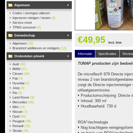
Algemeen
Codes / storingen uitlezen
Injectoren reinigen / testen
(0)
Service reset
TPMS sensoren
(0)
Gereedschap
€49,95
Incl. btw
Algemeen
(32)
Brandstof additieven en reinigers
(12)
Informatie
Specificaties
Revie
Onderdelen p/merk
TUNAP producten zijn bedoeld
Audi
(42)
BMW
(27)
Citroen
(36)
De microflex® 979 Directe inject
Fiat
(3)
niveau 2 van brandstofgerelateer
Hyundai
(5)
zorgt de Directe injectorreiniger
Jeep
(6)
uitlaatgasemissies.
Kia
(3)
Productomschrijving: Directe in
Land Rover
(9)
Inhoud: 300 ml
Mercedes
(98)
Houdbaarheid: 730 d
Mini
(14)
Nissan
(7)
Opel
(56)
Peugeot
(45)
ROA²-technologie
Renault
(33)
Nog krachtigere reinigingsform
Skoda
(18)
op basis van ROA²-technologi