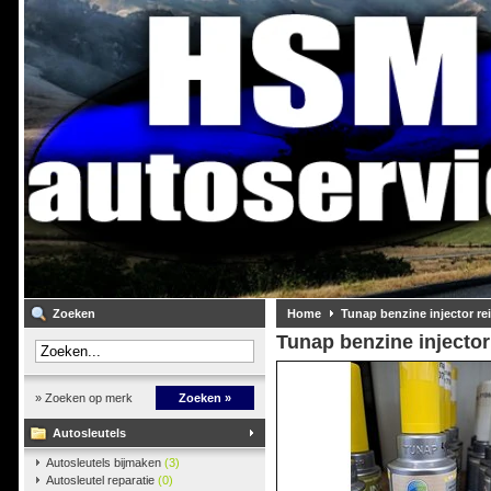
Zoeken
Home
Tunap benzine injector re
Tunap benzine injector
» Zoeken op merk
Zoeken »
Autosleutels
Autosleutels bijmaken
(3)
Autosleutel reparatie
(0)