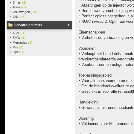
Smart
(2)
Afzettingen op de injector wo
Toyota
(1)
Hernieuwde verontreiniging w
Volkswagen
(74)
Perfect oplossingsgedrag in a
Volvo
(6)
ROA² niveau 2: Optimaal voor 
Services per merk
Eigenschappen
Audi
(1)
Verbetert de verbranding en ver
BMW
(1)
Mercedes
(1)
Mini
(1)
Voordelen
Opel
(1)
Verlaagt het brandstofverbrui
brandstofgerelateerde verontrein
Voorkomt een onrustige motor
Toepassingsgebied
Voor alle benzinemotoren met i
Om de brandstofkwaliteit te g
Geschikt is voor alle (ethano
Handleiding
Gewoon bij elk onderhoudsinter
Dosering
Voldoende voor 80 l brandstof 