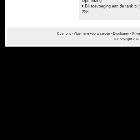
Opmerking
Bij toevoeging aan de tank bl
228.
Over ons
-
Algemene voorwaarden
-
Disclaimer
-
Priva
© Copyright 202