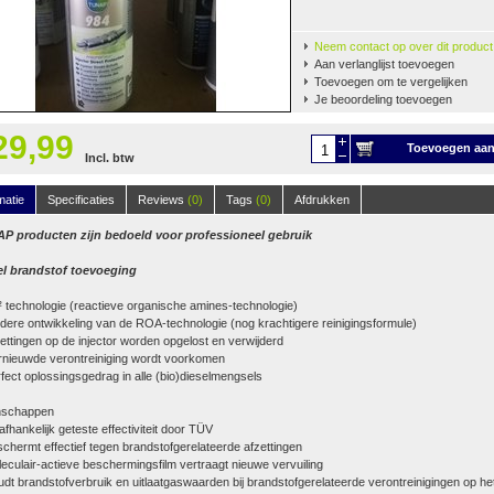
Neem contact op over dit product
Aan verlanglijst toevoegen
Toevoegen om te vergelijken
Je beoordeling toevoegen
29,99
Toevoegen aa
Incl. btw
winkelwagen
matie
Specificaties
Reviews
(0)
Tags
(0)
Afdrukken
P producten zijn bedoeld voor professioneel gebruik
el brandstof toevoeging
technologie (reactieve organische amines-technologie)
dere ontwikkeling van de ROA-technologie (nog krachtigere reinigingsformule)
ettingen op de injector worden opgelost en verwijderd
nieuwde verontreiniging wordt voorkomen
fect oplossingsgedrag in alle (bio)dieselmengsels
nschappen
fhankelijk geteste effectiviteit door TÜV
chermt effectief tegen brandstofgerelateerde afzettingen
eculair-actieve beschermingsfilm vertraagt nieuwe vervuiling
dt brandstofverbruik en uitlaatgaswaarden bij brandstofgerelateerde verontreinigingen op he