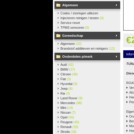
Algemeen
Codes / storingen uitlezen
Injectoren reinigen / testen
(0)
Service reset
TPMS sensoren
(0)
Gereedschap
€
Algemeen
(32)
Brandstof additieven en reinigers
(12)
Infor
Onderdelen p/merk
TUNA
Audi
(42)
BMW
(27)
Dies
Citroen
(36)
Fiat
(3)
ROA² 
Hyundai
(5)
Ver
Jeep
(6)
Afz
Kia
(3)
Her
Land Rover
(9)
Per
Mercedes
(98)
Mini
(14)
Eige
Nissan
(7)
Ona
Opel
(56)
Bes
Peugeot
(45)
Mol
Renault
(33)
Hou
Skoda
(18)