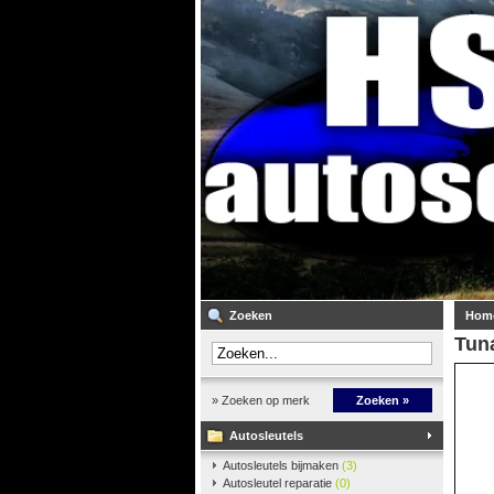
Zoeken
Hom
Tuna
» Zoeken op merk
Zoeken »
Autosleutels
Autosleutels bijmaken
(3)
Autosleutel reparatie
(0)