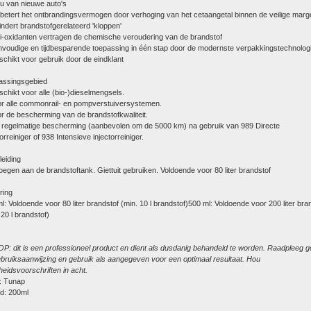
u van nieuwe auto's
betert het ontbrandingsvermogen door verhoging van het cetaangetal binnen de veilige marg
ndert brandstofgerelateerd 'kloppen'
i-oxidanten vertragen de chemische veroudering van de brandstof
voudige en tijdbesparende toepassing in één stap door de modernste verpakkingstechnolog
chikt voor gebruik door de eindklant
assingsgebied
chikt voor alle (bio-)dieselmengsels.
r alle commonrail- en pompverstuiversystemen.
r de bescherming van de brandstofkwaliteit.
 regelmatige bescherming (aanbevolen om de 5000 km) na gebruik van 989 Directe
torreiniger of 938 Intensieve injectorreiniger.
eiding
egen aan de brandstoftank. Giettuit gebruiken. Voldoende voor 80 liter brandstof
ring
l: Voldoende voor 80 liter brandstof (min. 10 l brandstof)500 ml: Voldoende voor 200 liter bra
 20 l brandstof)
P: dit is een professioneel product en dient als dusdanig behandeld te worden. Raadpleeg 
bruiksaanwijzing en gebruik als aangegeven voor een optimaal resultaat. Hou
gheidsvoorschriften in acht.
: Tunap
d: 200ml