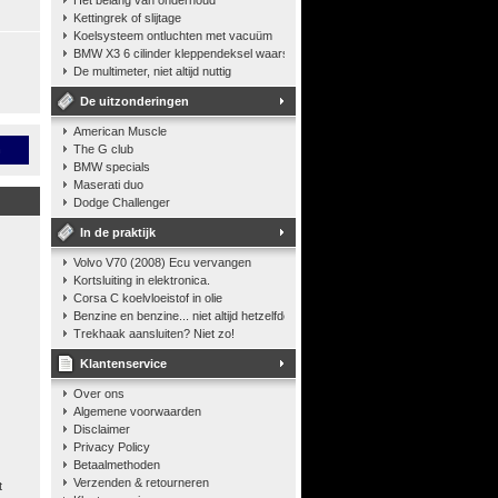
Het belang van onderhoud
Kettingrek of slijtage
Koelsysteem ontluchten met vacuüm
BMW X3 6 cilinder kleppendeksel waarshuwing
De multimeter, niet altijd nuttig
De uitzonderingen
American Muscle
n
The G club
BMW specials
Maserati duo
Dodge Challenger
In de praktijk
Volvo V70 (2008) Ecu vervangen
Kortsluiting in elektronica.
Corsa C koelvloeistof in olie
Benzine en benzine... niet altijd hetzelfde
Trekhaak aansluiten? Niet zo!
Klantenservice
Over ons
Algemene voorwaarden
Disclaimer
Privacy Policy
Betaalmethoden
Verzenden & retourneren
t