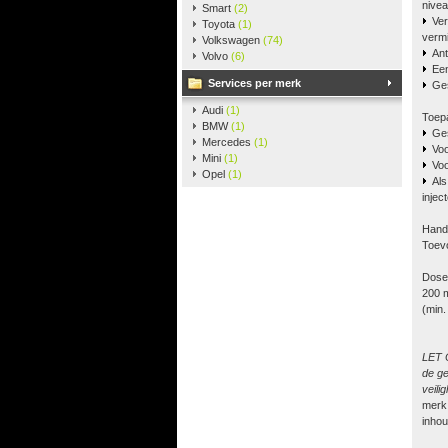
nivea
Smart
(2)
Ver
Toyota
(1)
vermi
Volkswagen
(74)
Ant
Volvo
(6)
Een
Services per merk
Ges
Audi
(1)
Toep
BMW
(1)
Ges
Mercedes
(1)
Voo
Mini
(1)
Voo
Opel
(1)
Als
injec
Handl
Toevo
Dose
200 m
(min.
LET O
de ge
veili
merk
inhou