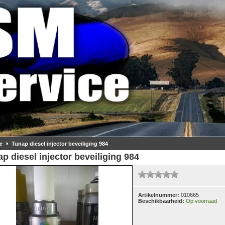
e
Tunap diesel injector beveiliging 984
p diesel injector beveiliging 984
Artikelnummer:
010665
Beschikbaarheid:
Op voorraad