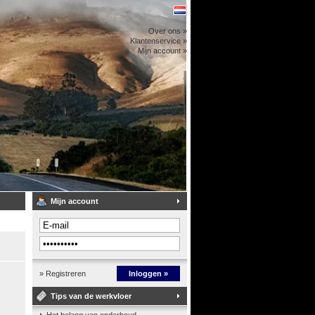
Over ons »
Klantenservice »
Mijn account »
Mijn account
» Registreren
Inloggen »
Tips van de werkvloer