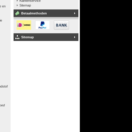
Klantenservice
Sitemap
e en
Betaalmethoden
ie
Sitemap
ndstof
goed