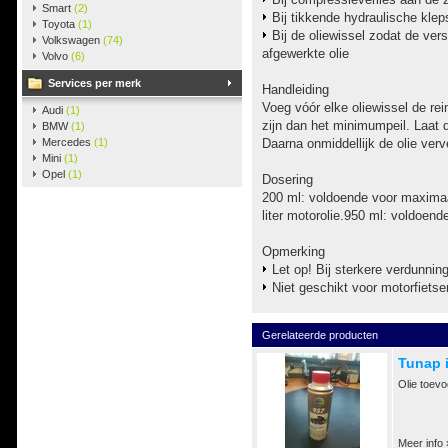
Smart
(2)
Bij tikkende hydraulische klep
Toyota
(1)
Bij de oliewissel zodat de vers
Volkswagen
(74)
afgewerkte olie
Volvo
(6)
Services per merk
Handleiding
Voeg vóór elke oliewissel de rein
Audi
(1)
zijn dan het minimumpeil. Laat 
BMW
(1)
Mercedes
(1)
Daarna onmiddellijk de olie verv
Mini
(1)
Opel
(1)
Dosering
200 ml: voldoende voor maximaal
liter motorolie.950 ml: voldoend
Opmerking
Let op! Bij sterkere verdunni
Niet geschikt voor motorfietse
Gerelateerde producten
Tunap 
Olie toevo
Meer info 