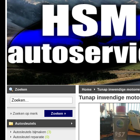
Zoeken
Home
Tunap inwendige motorrei
Tunap inwendige motor
» Zoeken op merk
Zoeken »
Autosleutels
Autosleutels bijmaken
(3)
Autosleutel reparatie
(0)