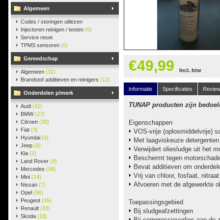
Algemeen
Codes / storingen uitlezen
Injectoren reinigen / testen
(0)
Service reset
TPMS sensoren
(0)
Gereedschap
€49,99
Incl. btw
Algemeen
(32)
Brandstof additieven en reinigers
(12)
Informatie
Specificaties
Revie
Onderdelen p/merk
TUNAP producten zijn bedoeld
Audi
(42)
BMW
(27)
Citroen
(36)
Eigenschappen
Fiat
(3)
VOS-vrije (oplosmiddelvrije) s
Hyundai
(5)
Met laagviskeuze detergenten 
Jeep
(6)
Verwijdert oliesludge uit het 
Kia
(3)
Beschermt tegen motorschade 
Land Rover
(9)
Bevat additieven om onderdele
Mercedes
(98)
Vrij van chloor, fosfaat, nitra
Mini
(14)
Afvoeren met de afgewerkte ol
Nissan
(7)
Opel
(56)
Peugeot
(45)
Toepassingsgebied
Renault
(33)
Bij sludgeafzettingen
Skoda
(18)
Bij compressieverlies aan de 