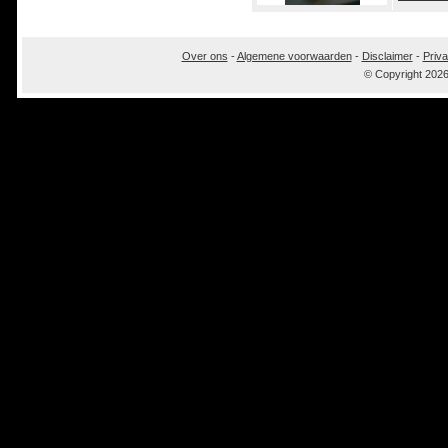
Over ons
-
Algemene voorwaarden
-
Disclaimer
-
Priva
© Copyright 202