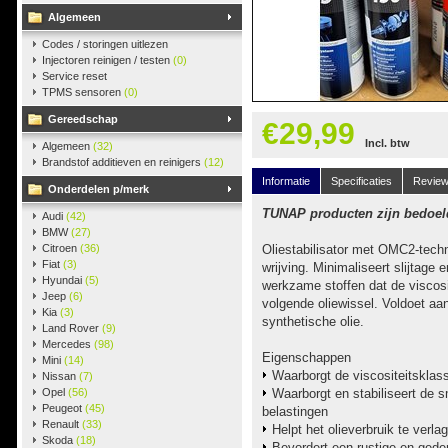
Algemeen
Codes / storingen uitlezen
Injectoren reinigen / testen
(0)
Service reset
TPMS sensoren
(0)
Gereedschap
€29,99
Incl. btw
Algemeen
(32)
Brandstof additieven en reinigers
(12)
Informatie
Specificaties
Revie
Onderdelen p/merk
TUNAP producten zijn bedoeld
Audi
(42)
BMW
(27)
Citroen
(36)
​Oliestabilisator met OMC2-tech
Fiat
(3)
wrijving. Minimaliseert slijtage
Hyundai
(5)
werkzame stoffen dat de viscosi
Jeep
(6)
volgende oliewissel. Voldoet 
Kia
(3)
synthetische olie.
Land Rover
(9)
Mercedes
(98)
Eigenschappen
Mini
(14)
​Waarborgt de viscositeitsklas
Nissan
(7)
Opel
(56)
Waarborgt en stabiliseert de 
Peugeot
(45)
belastingen
Renault
(33)
Helpt het olieverbruik te verla
Skoda
(18)
Bevordert een rustige en ged