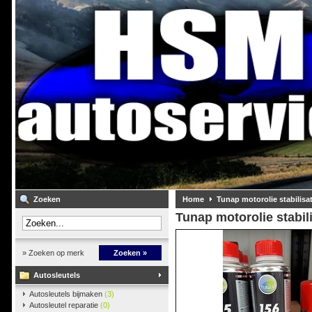
Zoeken
Home
Tunap motorolie stabilisat
Tunap motorolie stabil
» Zoeken op merk
Zoeken »
Autosleutels
Autosleutels bijmaken
(3)
Autosleutel reparatie
(0)