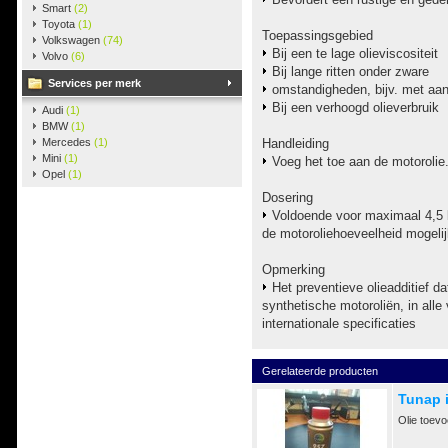
Smart
(2)
Toyota
(1)
Toepassingsgebied
Volkswagen
(74)
​Bij een te lage olieviscositeit
Volvo
(6)
Bij lange ritten onder zware
Services per merk
omstandigheden, bijv. met aa
Bij een verhoogd olieverbruik
Audi
(1)
BMW
(1)
Mercedes
(1)
Handleiding
Mini
(1)
Voeg het toe aan de motorolie
Opel
(1)
Dosering
Voldoende voor maximaal 4,5 
de motoroliehoeveelheid mogelij
Opmerking
​Het preventieve olieadditief d
synthetische motoroliën, in alle
internationale specificaties
Gerelateerde producten
Tunap 
Olie toevo