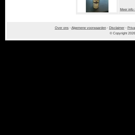
Meer info 
Over ons
-
Algemene voorwaarden
-
Disclaimer
-
Priva
© Copyright 202