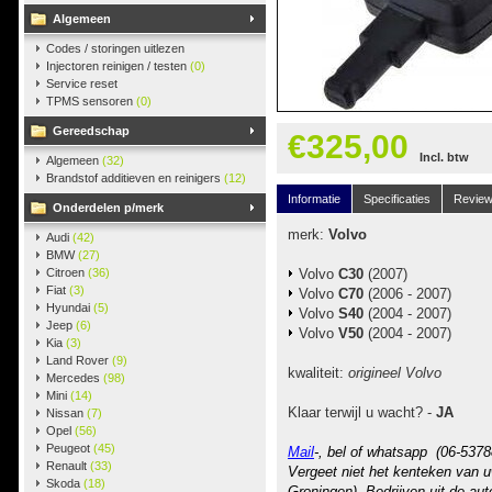
Algemeen
Codes / storingen uitlezen
Injectoren reinigen / testen
(0)
Service reset
TPMS sensoren
(0)
Gereedschap
€325,00
Incl. btw
Algemeen
(32)
Brandstof additieven en reinigers
(12)
Informatie
Specificaties
Revie
Onderdelen p/merk
merk:
Volvo
Audi
(42)
BMW
(27)
Citroen
(36)
Volvo
C30
(2007)
Fiat
(3)
Volvo
C70
(2006 - 2007)
Hyundai
(5)
Volvo
S40
(2004 - 2007)
Jeep
(6)
Volvo
V50
(2004 - 2007)
Kia
(3)
Land Rover
(9)
kwaliteit:
origineel Volvo
Mercedes
(98)
Mini
(14)
Klaar terwijl u wacht? -
JA
Nissan
(7)
Opel
(56)
Peugeot
(45)
Mail
-, bel of whatsapp (06-5378
Renault
(33)
Vergeet niet het kenteken van u
Skoda
(18)
Groningen). Bedrijven uit de au