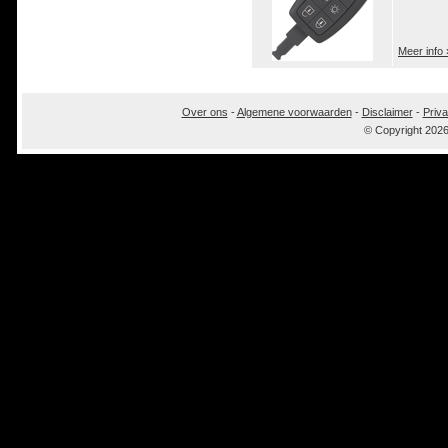
Meer info 
Over ons
-
Algemene voorwaarden
-
Disclaimer
-
Priva
© Copyright 202