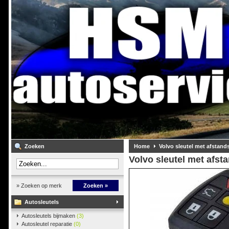
Zoeken
Home
Volvo sleutel met afstan
Volvo sleutel met afst
» Zoeken op merk
Zoeken »
Autosleutels
Autosleutels bijmaken
(3)
Autosleutel reparatie
(0)