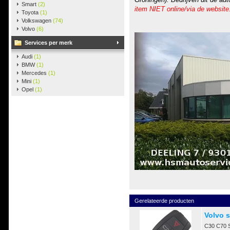
Smart
(2)
item NIET online/via de website
Toyota
(1)
Volkswagen
(74)
Volvo
(6)
Services per merk
Audi
(1)
BMW
(1)
Mercedes
(1)
Mini
(1)
Opel
(1)
Gerelateerde producten
Volvo s
C30 C70 S