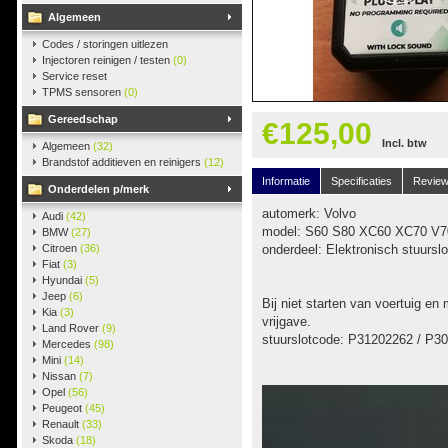
Algemeen
Codes / storingen uitlezen
Injectoren reinigen / testen
(0)
Service reset
TPMS sensoren
(0)
Gereedschap
€125,00
Incl. btw
Algemeen
(32)
Brandstof additieven en reinigers
(12)
Informatie
Specificaties
Revie
Onderdelen p/merk
automerk: Volvo
Audi
(42)
model: S60 S80 XC60 XC70 V7
BMW
(27)
Citroen
(36)
onderdeel: Elektronisch stuurslo
Fiat
(3)
Hyundai
(5)
Jeep
(6)
Bij niet starten van voertuig en
Kia
(3)
vrijgave.
Land Rover
(9)
stuurslotcode: P31202262 / P3
Mercedes
(98)
Mini
(14)
Nissan
(7)
Opel
(56)
Peugeot
(45)
Renault
(33)
Skoda
(18)