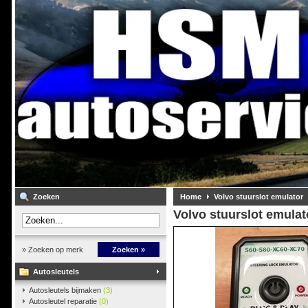
Zoeken
Home
Volvo stuurslot emulator
Volvo stuurslot emulat
» Zoeken op merk
Zoeken »
Autosleutels
Autosleutels bijmaken
(3)
Autosleutel reparatie
(0)