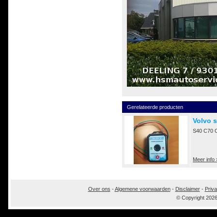
Gerelateerde producten
Volvo s
S40 C70 
Meer info 
Over ons
-
Algemene voorwaarden
-
Disclaimer
-
Priva
© Copyright 202