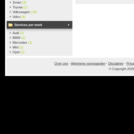
Smart
(2)
Toyota
(1)
Volkswagen
(74)
Volvo
(6)
Services per merk
Audi
(1)
BMW
(1)
Mercedes
(1)
Mini
(1)
Opel
(1)
Over ons
-
Algemene voorwaarden
-
Disclaimer
-
Priva
© Copyright 202