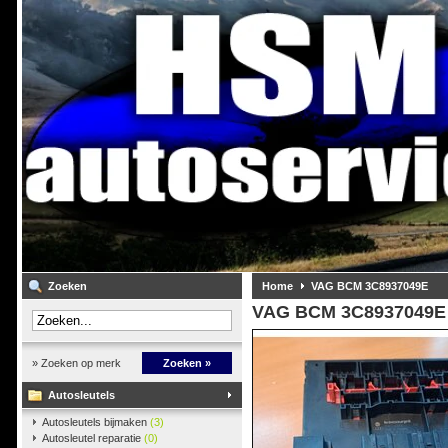
Zoeken
Home
VAG BCM 3C8937049E
VAG BCM 3C8937049E
» Zoeken op merk
Zoeken »
Autosleutels
Autosleutels bijmaken
(3)
Autosleutel reparatie
(0)