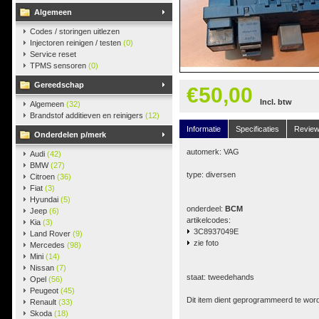
Algemeen
Codes / storingen uitlezen
Injectoren reinigen / testen
(0)
Service reset
TPMS sensoren
(0)
Gereedschap
€50,00
Incl. btw
Algemeen
(32)
Brandstof additieven en reinigers
(12)
Informatie
Specificaties
Revie
Onderdelen p/merk
automerk: VAG
Audi
(42)
BMW
(27)
type: diversen
Citroen
(36)
Fiat
(3)
Hyundai
(5)
onderdeel:
BCM
Jeep
(6)
artikelcodes:
Kia
(3)
3C8937049E
Land Rover
(9)
zie foto
Mercedes
(98)
Mini
(14)
Nissan
(7)
staat: tweedehands
Opel
(56)
Peugeot
(45)
Dit item dient geprogrammeerd te wor
Renault
(33)
Skoda
(18)