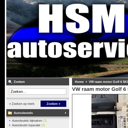
Zoeken
Home
VW raam motor Golf 6 5K
VW raam motor Golf 6
» Zoeken op merk
Zoeken »
Autosleutels
Autosleutels bijmaken
(3)
Autosleutel reparatie
(0)