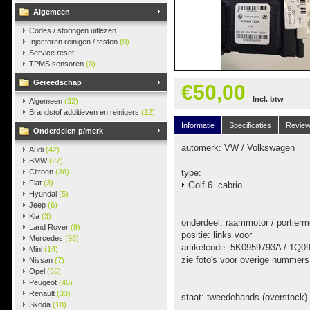
Algemeen
Codes / storingen uitlezen
Injectoren reinigen / testen
(0)
Service reset
TPMS sensoren
(0)
Gereedschap
€50,00
Incl. btw
Algemeen
(32)
Brandstof additieven en reinigers
(12)
Informatie
Specificaties
Revie
Onderdelen p/merk
automerk: VW / Volkswagen
Audi
(42)
BMW
(27)
Citroen
(36)
type:
Fiat
(3)
Golf 6 cabrio
Hyundai
(5)
Jeep
(6)
Kia
(3)
onderdeel: raammotor / portierm
Land Rover
(9)
positie: links voor
Mercedes
(98)
artikelcode: 5K0959793A / 1Q
Mini
(14)
zie foto's voor overige nummers
Nissan
(7)
Opel
(56)
Peugeot
(45)
Renault
(33)
staat: tweedehands (overstock)
Skoda
(18)