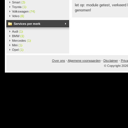
Smart
(2)
let op: module getest, verkeerd
Toyota
(1)
genomen!
Volkswagen
(74)
Volvo
(6)
Services per merk
Audi
(1)
BMW
(1)
Mercedes
(1)
Mini
(1)
Opel
(1)
Over ons
-
Algemene voorwaarden
-
Disclaimer
-
Priva
© Copyright 202