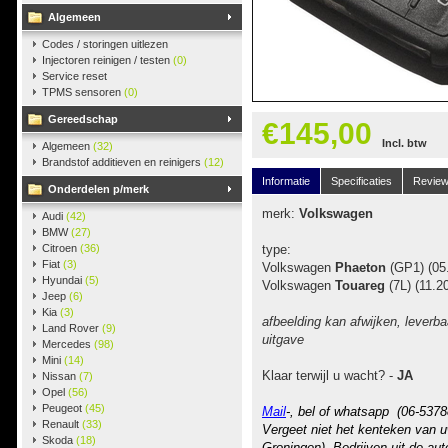
Algemeen
Codes / storingen uitlezen
Injectoren reinigen / testen
(0)
Service reset
TPMS sensoren
(0)
Gereedschap
€145,00
Incl. btw
Algemeen
(32)
Brandstof additieven en reinigers
(12)
Informatie
Specificaties
Revie
Onderdelen p/merk
merk:
Volkswagen
Audi
(42)
BMW
(27)
Citroen
(36)
type:
Fiat
(3)
Volkswagen
Phaeton
(GP1) (05
Hyundai
(5)
Volkswagen
Touareg
(7L) (11.2
Jeep
(6)
Kia
(3)
afbeelding kan afwijken, leverba
Land Rover
(9)
uitgave
Mercedes
(98)
Mini
(14)
Klaar terwijl u wacht? -
JA
Nissan
(7)
Opel
(56)
Peugeot
(45)
Mail
-, bel of whatsapp (06-5378
Renault
(33)
Vergeet niet het kenteken van u
Skoda
(18)
Groningen). Bedrijven uit de au