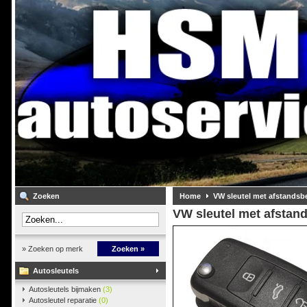
Zoeken
Home
VW sleutel met afstandsb
VW sleutel met afstan
» Zoeken op merk
Zoeken »
Autosleutels
Autosleutels bijmaken
(3)
Autosleutel reparatie
(0)