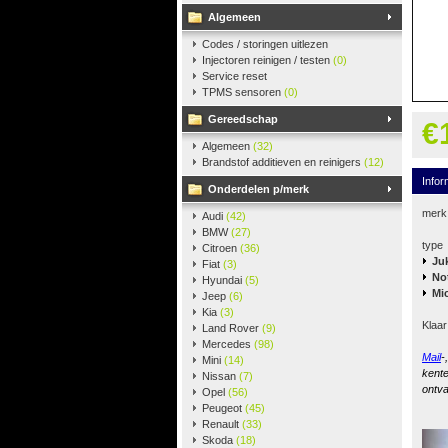
Algemeen
Codes / storingen uitlezen
Injectoren reinigen / testen
(0)
Service reset
TPMS sensoren
(0)
Gereedschap
€
Algemeen
(32)
Brandstof additieven en reinigers
(12)
Infor
Onderdelen p/merk
merk
Audi
(42)
BMW
(27)
type
Citroen
(36)
Ju
Fiat
(3)
No
Hyundai
(5)
Mi
Jeep
(6)
Kia
(3)
Klaar
Land Rover
(9)
Mercedes
(98)
Mail
-
Mini
(14)
kente
Nissan
(7)
ontva
Opel
(56)
Peugeot
(45)
Renault
(33)
Skoda
(18)