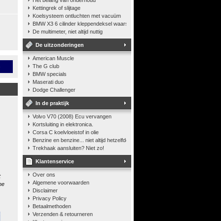
Het belang van onderhoud
Kettingrek of slijtage
Koelsysteem ontluchten met vacuüm
BMW X3 6 cilinder kleppendeksel waarshuwing
De multimeter, niet altijd nuttig
De uitzonderingen
American Muscle
n
The G club
BMW specials
Maserati duo
Dodge Challenger
In de praktijk
Volvo V70 (2008) Ecu vervangen
Kortsluiting in elektronica.
Corsa C koelvloeistof in olie
Benzine en benzine... niet altijd hetzelfde
Trekhaak aansluiten? Niet zo!
Klantenservice
Over ons
t
Algemene voorwaarden
he
Disclaimer
Privacy Policy
Betaalmethoden
Verzenden & retourneren