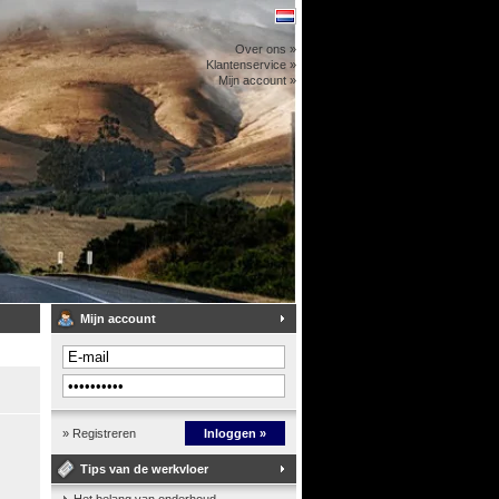
Over ons »
Klantenservice »
Mijn account »
Mijn account
» Registreren
Inloggen »
Tips van de werkvloer