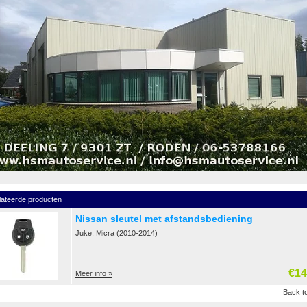
lateerde producten
Nissan sleutel met afstandsbediening
Juke, Micra (2010-2014)
€14
Meer info »
Back to