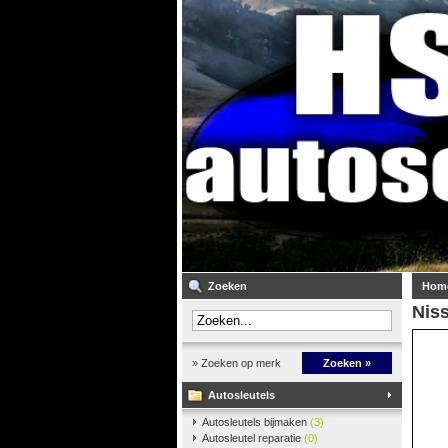
Zoeken
Hom
Niss
» Zoeken op merk
Zoeken »
Autosleutels
Autosleutels bijmaken
(3)
Autosleutel reparatie
(0)