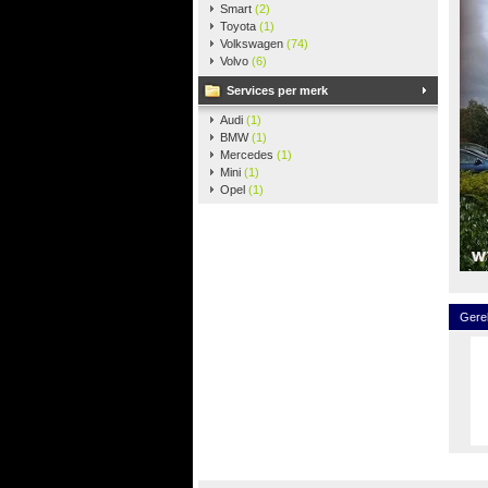
Smart
(2)
Toyota
(1)
Volkswagen
(74)
Volvo
(6)
Services per merk
Audi
(1)
BMW
(1)
Mercedes
(1)
Mini
(1)
Opel
(1)
Gere