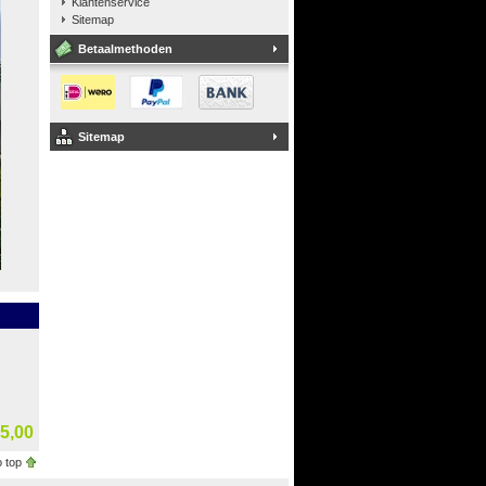
Klantenservice
Sitemap
Betaalmethoden
Sitemap
5,00
 top