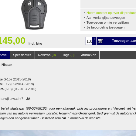
Neem contact op over dit product
Aan verlanglijst toevoegen
Toevoegen om te vergelijken
Je beoordeling toevoegen
145,00
Toevoegen aa
Incl. btw
winkelwagen
matie
Specificaties
Reviews
(0)
Tags
(0)
Afdrukken
:
Nissan
ke
(F15) (2013-2019)
te
E12 (05/2014 -2019)
cra
(K13) (06.2013-2016)
 terwijl u wacht? -
JA
-
, bel of whatsapp (06-53788166) voor een afspraak, prijs inc programmeren. Vergeet niet he
ken van uw auto te vermelden. Locatie:
Roden
(nabij Groningen). Bedrijven uit de autobranc
ngen een aangepast tarief. Bestel dit item NIET online/via de website.