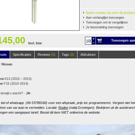
Neem contact op over dit product
Aan verlanglijst toevoegen
Toevoegen om te vergelijken
Je beoordeling toevoegen
145,00
Toevoegen aa
Incl. btw
winkelwagen
matie
Specificaties
Reviews
(0)
Tags
(0)
Afdrukken
:
Nissan
cra
K13 (2010 – 2013)
ke
F15 (2010-2014)
 terwijl u wacht? -
JA
-
, bel of whatsapp (06-53788166) voor een afspraak, prijs inc programmeren. Vergeet niet he
ken van uw auto te vermelden. Locatie:
Roden
(nabij Groningen). Bedrijven uit de autobranc
ngen een aangepast tarief. Bestel dit item NIET online/via de website.