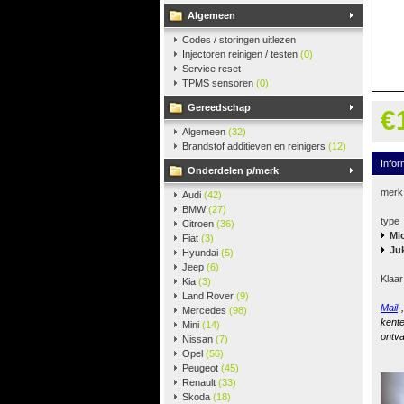
Algemeen
Codes / storingen uitlezen
Injectoren reinigen / testen
(0)
Service reset
TPMS sensoren
(0)
Gereedschap
€
Algemeen
(32)
Brandstof additieven en reinigers
(12)
Infor
Onderdelen p/merk
merk
Audi
(42)
BMW
(27)
type
Citroen
(36)
Mi
Fiat
(3)
Ju
Hyundai
(5)
Jeep
(6)
Klaar
Kia
(3)
Land Rover
(9)
Mail
-
Mercedes
(98)
kente
Mini
(14)
ontva
Nissan
(7)
Opel
(56)
Peugeot
(45)
Renault
(33)
Skoda
(18)