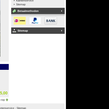
Klantenservice
Sitemap
Betaalmethoden
Sitemap
5,00
 top
antenservice
-
Sitemap