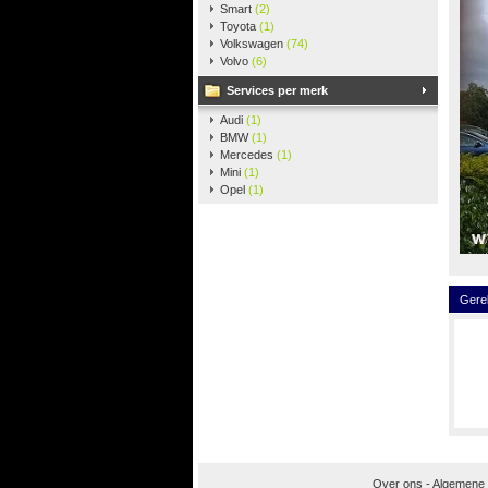
Smart
(2)
Toyota
(1)
Volkswagen
(74)
Volvo
(6)
Services per merk
Audi
(1)
BMW
(1)
Mercedes
(1)
Mini
(1)
Opel
(1)
Gere
Over ons
-
Algemene