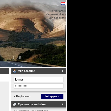
Over ons »
Klantenservice »
Mijn account »
Mijn account
» Registreren
Inloggen »
Tips van de werkvloer