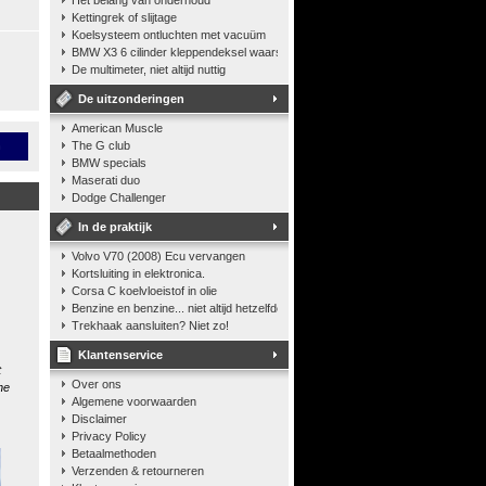
Het belang van onderhoud
Kettingrek of slijtage
Koelsysteem ontluchten met vacuüm
BMW X3 6 cilinder kleppendeksel waarshuwing
De multimeter, niet altijd nuttig
De uitzonderingen
American Muscle
n
The G club
BMW specials
Maserati duo
Dodge Challenger
In de praktijk
Volvo V70 (2008) Ecu vervangen
Kortsluiting in elektronica.
Corsa C koelvloeistof in olie
Benzine en benzine... niet altijd hetzelfde
Trekhaak aansluiten? Niet zo!
Klantenservice
t
Over ons
he
Algemene voorwaarden
Disclaimer
Privacy Policy
Betaalmethoden
Verzenden & retourneren