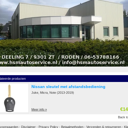
lateerde producten
Nissan sleutel met afstandsbediening
Juke, Micra, Note (2013-2019)
€14
Meer info »
Back to
 voorwaarden
-
Disclaimer
-
Privacy Policy
-
Betaalmethoden
-
Verzenden & retourneren
-
Kl