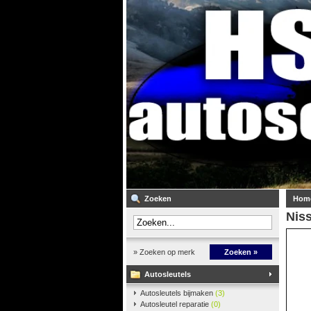
Zoeken
Hom
Niss
» Zoeken op merk
Zoeken »
Autosleutels
Autosleutels bijmaken
(3)
Autosleutel reparatie
(0)