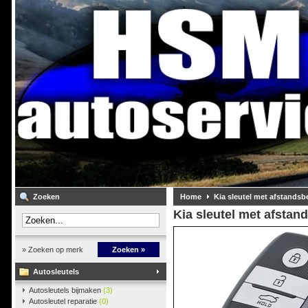
Zoeken
Home
Kia sleutel met afstandsb
Kia sleutel met afstan
» Zoeken op merk
Zoeken »
Autosleutels
Autosleutels bijmaken
(3)
Autosleutel reparatie
(0)