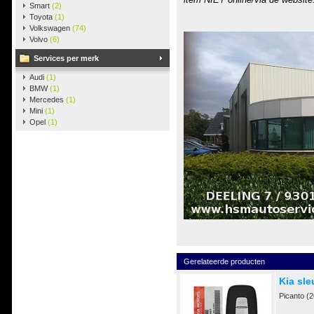
Smart
(2)
Toyota
(1)
Volkswagen
(74)
Volvo
(6)
Services per merk
Audi
(1)
BMW
(1)
Mercedes
(1)
Mini
(1)
Opel
(1)
Gerelateerde producten
Kia sle
Picanto (