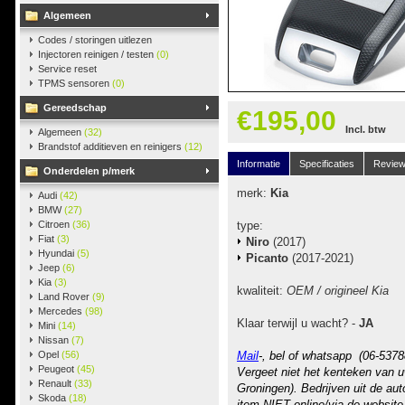
Algemeen
Codes / storingen uitlezen
Injectoren reinigen / testen
(0)
Service reset
TPMS sensoren
(0)
Gereedschap
€195,00
Incl. btw
Algemeen
(32)
Brandstof additieven en reinigers
(12)
Informatie
Specificaties
Revie
Onderdelen p/merk
merk:
Kia
Audi
(42)
BMW
(27)
Citroen
(36)
type:
Fiat
(3)
Niro
(2017)
Hyundai
(5)
Picanto
(2017-2021)
Jeep
(6)
Kia
(3)
kwaliteit:
OEM / origineel Kia
Land Rover
(9)
Mercedes
(98)
Klaar terwijl u wacht? -
JA
Mini
(14)
Nissan
(7)
Opel
(56)
Mail
-, bel of whatsapp (06-5378
Peugeot
(45)
Vergeet niet het kenteken van u
Renault
(33)
Groningen). Bedrijven uit de au
Skoda
(18)
item NIET online/via de website