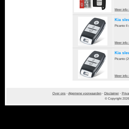
Meer info 
Kia sle
Picanto I
Meer info 
Kia sle
Picanto (
Meer info 
Over ons
-
Algemene voorwaarden
-
Disclaimer
-
Priva
© Copyright 202