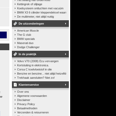
Het belang van onderhoud
Kettingrek of slijtage
Koelsysteem ontluchten met vacuüm
BMW X3 6 cilinder kleppendeksel waarshuwing
De multimeter, niet altijd nuttig
De uitzonderingen
American Muscle
n
The G club
BMW specials
Maserati duo
Dodge Challenger
In de praktijk
Volvo V70 (2008) Ecu vervangen
Kortsluiting in elektronica.
Corsa C koelvloeistof in olie
Benzine en benzine... niet altijd hetzelfde
Trekhaak aansluiten? Niet zo!
Klantenservice
Over ons
t
Algemene voorwaarden
he
Disclaimer
Privacy Policy
Betaalmethoden
Verzenden & retourneren