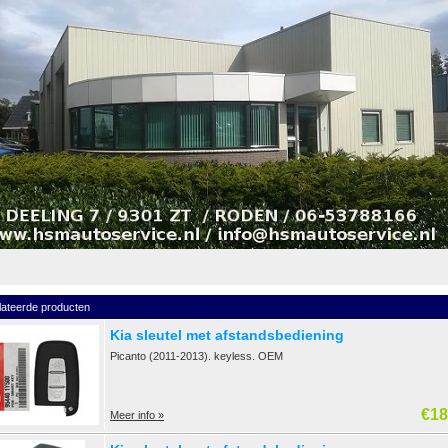
lateerde producten
Kia sleutel met afstandsbediening
Picanto (2011-2013). keyless. OEM
€18
Meer info »