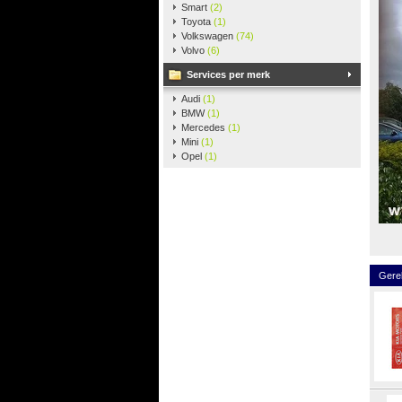
Smart
(2)
Toyota
(1)
Volkswagen
(74)
Volvo
(6)
Services per merk
Audi
(1)
BMW
(1)
Mercedes
(1)
Mini
(1)
Opel
(1)
Gere