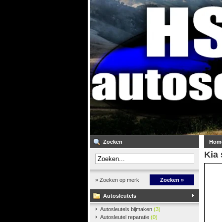
Zoeken
Hom
Kia 
» Zoeken op merk
Zoeken »
Autosleutels
Autosleutels bijmaken
(3)
Autosleutel reparatie
(0)