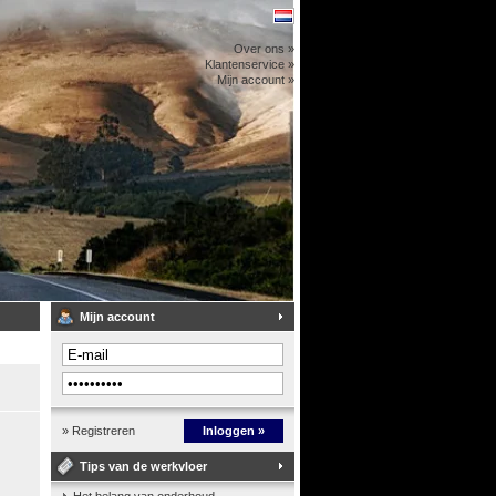
Over ons »
Klantenservice »
Mijn account »
Mijn account
» Registreren
Inloggen »
Tips van de werkvloer