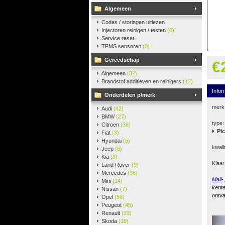
Algemeen
Codes / storingen uitlezen
Injectoren reinigen / testen
(0)
Service reset
TPMS sensoren
(0)
Gereedschap
€
Algemeen
(32)
Brandstof additieven en reinigers
(12)
Infor
Onderdelen p/merk
merk
Audi
(42)
BMW
(27)
type:
Citroen
(36)
Pi
Fiat
(3)
Hyundai
(5)
kwali
Jeep
(6)
Kia
(3)
Klaar
Land Rover
(9)
Mercedes
(98)
Mail
-
Mini
(14)
kente
Nissan
(7)
ontva
Opel
(56)
Peugeot
(45)
Renault
(33)
Skoda
(18)