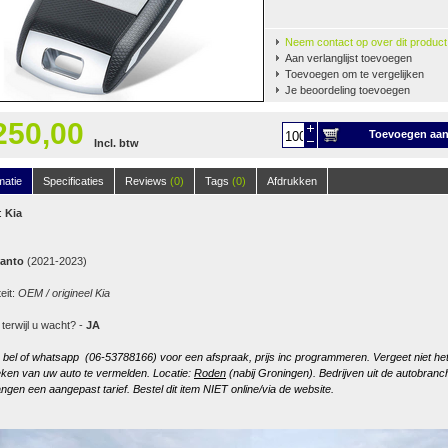
Neem contact op over dit product
Aan verlanglijst toevoegen
Toevoegen om te vergelijken
Je beoordeling toevoegen
250,00
Toevoegen aa
Incl. btw
winkelwagen
matie
Specificaties
Reviews
(0)
Tags
(0)
Afdrukken
:
Kia
canto
(2021-2023)
teit:
OEM / origineel Kia
 terwijl u wacht? -
JA
, bel of whatsapp (06-53788166) voor een afspraak, prijs inc programmeren. Vergeet niet he
ken van uw auto te vermelden. Locatie:
Roden
(nabij Groningen). Bedrijven uit de autobranc
ngen een aangepast tarief. Bestel dit item NIET online/via de website.